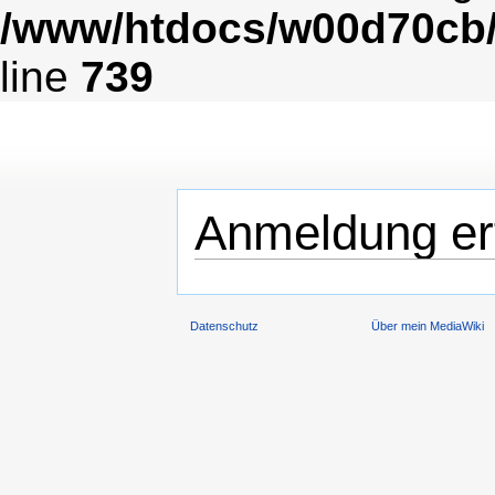
/www/htdocs/w00d70cb/
line
739
Anmeldung erf
Datenschutz
Über mein MediaWiki