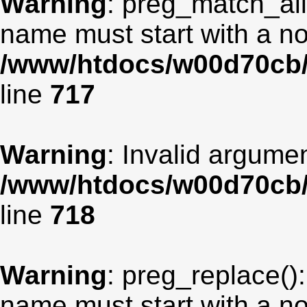
Warning
: preg_match_all
name must start with a non
/www/htdocs/w00d70cb/
line
717
Warning
: Invalid argumen
/www/htdocs/w00d70cb/
line
718
Warning
: preg_replace():
name must start with a non