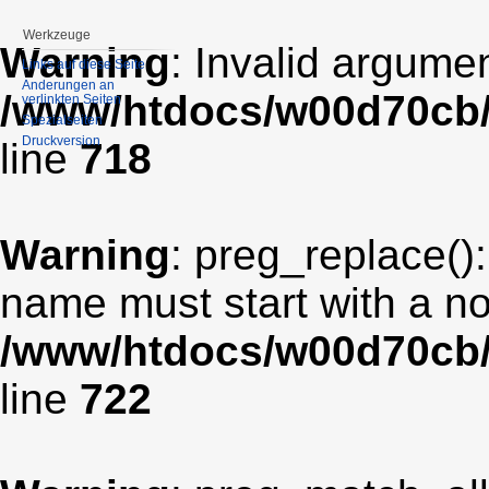
Werkzeuge
Warning
: Invalid argumen
Links auf diese Seite
Änderungen an
/www/htdocs/w00d70cb/
verlinkten Seiten
Spezialseiten
Druckversion
line
718
Warning
: preg_replace():
name must start with a non
/www/htdocs/w00d70cb/
line
722